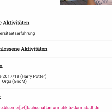
e Aktivitäten
ersitaetserfahrung
lossene Aktivitäten
n
e 2017/18 (Harry Potter)
Orga (GnoM)
t
ie.bluemer[a-t]fachschaft.informatik.tu-darmstadt.de